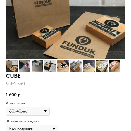
CUBE
SKU:
Cube64
1 600
р.
Размер штампа:
Штемпельная подушка: